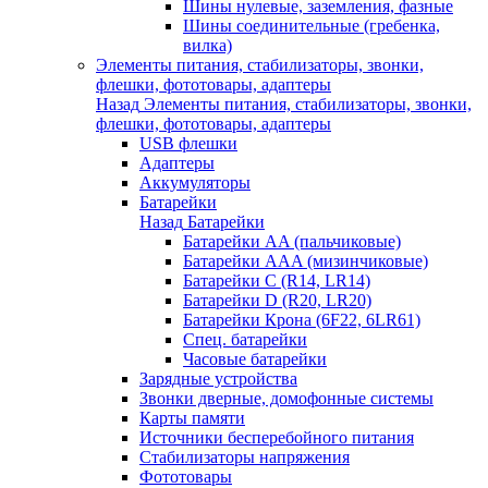
Шины нулевые, заземления, фазные
Шины соединительные (гребенка,
вилка)
Элементы питания, стабилизаторы, звонки,
флешки, фототовары, адаптеры
Назад
Элементы питания, стабилизаторы, звонки,
флешки, фототовары, адаптеры
USB флешки
Адаптеры
Аккумуляторы
Батарейки
Назад
Батарейки
Батарейки AA (пальчиковые)
Батарейки AAA (мизинчиковые)
Батарейки C (R14, LR14)
Батарейки D (R20, LR20)
Батарейки Крона (6F22, 6LR61)
Спец. батарейки
Часовые батарейки
Зарядные устройства
Звонки дверные, домофонные системы
Карты памяти
Источники бесперебойного питания
Стабилизаторы напряжения
Фототовары