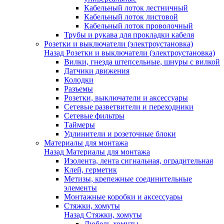
Кабельный лоток лестничный
Кабельный лоток листовой
Кабельный лоток проволочный
Трубы и рукава для прокладки кабеля
Розетки и выключатели (электроустановка)
Назад
Розетки и выключатели (электроустановка)
Вилки, гнезда штепсельные, шнуры с вилкой
Датчики движения
Колодки
Разъемы
Розетки, выключатели и аксессуары
Сетевые разветвители и переходники
Сетевые фильтры
Таймеры
Удлинители и розеточные блоки
Материалы для монтажа
Назад
Материалы для монтажа
Изолента, лента сигнальная, оградительная
Клей, герметик
Метизы, крепежные соединительные
элементы
Монтажные коробки и аксессуары
Стяжки, хомуты
Назад
Стяжки, хомуты
Дюбель-хомуты