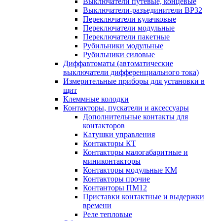
Выключатели путевые, концевые
Выключатели-разъединители ВР32
Переключатели кулачковые
Переключатели модульные
Переключатели пакетные
Рубильники модульные
Рубильники силовые
Диффавтоматы (автоматические
выключатели дифференциального тока)
Измерительные приборы для установки в
щит
Клеммные колодки
Контакторы, пускатели и аксессуары
Дополнительные контакты для
контакторов
Катушки управления
Контакторы КТ
Контакторы малогабаритные и
миниконтакторы
Контакторы модульные КМ
Контакторы прочие
Контанторы ПМ12
Приставки контактные и выдержки
времени
Реле тепловые