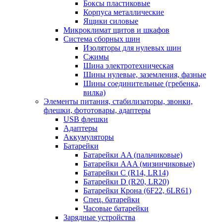
Боксы пластиковые
Корпуса металлические
Ящики силовые
Микроклимат щитов и шкафов
Система сборных шин
Изоляторы для нулевых шин
Сжимы
Шина электротехническая
Шины нулевые, заземления, фазные
Шины соединительные (гребенка,
вилка)
Элементы питания, стабилизаторы, звонки,
флешки, фототовары, адаптеры
USB флешки
Адаптеры
Аккумуляторы
Батарейки
Батарейки AA (пальчиковые)
Батарейки AAA (мизинчиковые)
Батарейки C (R14, LR14)
Батарейки D (R20, LR20)
Батарейки Крона (6F22, 6LR61)
Спец. батарейки
Часовые батарейки
Зарядные устройства