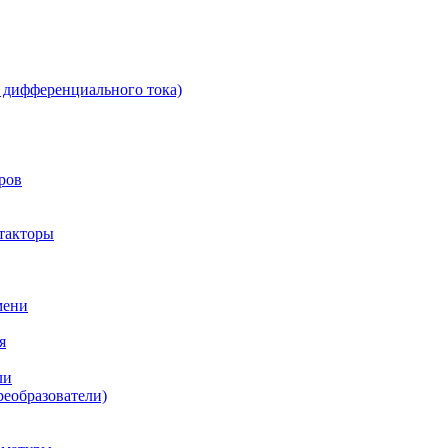
 дифференциального тока)
ров
такторы
мени
я
ли
реобразователи)