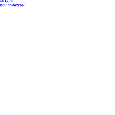
рматуры
ьной арматуры