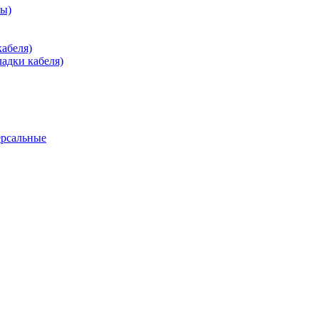
зы)
абеля)
адки кабеля)
ерсальные