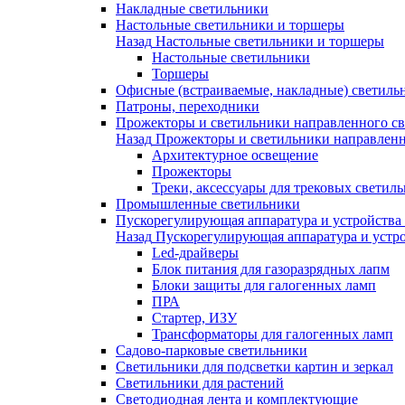
Накладные светильники
Настольные светильники и торшеры
Назад
Настольные светильники и торшеры
Настольные светильники
Торшеры
Офисные (встраиваемые, накладные) светиль
Патроны, переходники
Прожекторы и светильники направленного св
Назад
Прожекторы и светильники направленн
Архитектурное освещение
Прожекторы
Треки, аксессуары для трековых светил
Промышленные светильники
Пускорегулирующая аппаратура и устройства
Назад
Пускорегулирующая аппаратура и устро
Led-драйверы
Блок питания для газоразрядных лапм
Блоки защиты для галогенных ламп
ПРА
Стартер, ИЗУ
Трансформаторы для галогенных ламп
Садово-парковые светильники
Светильники для подсветки картин и зеркал
Светильники для растений
Светодиодная лента и комплектующие