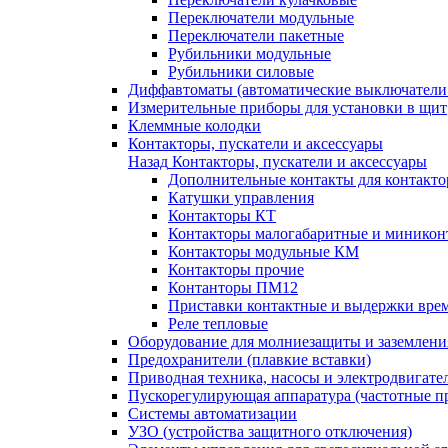
Переключатели модульные
Переключатели пакетные
Рубильники модульные
Рубильники силовые
Диффавтоматы (автоматические выключатели
Измерительные приборы для установки в щит
Клеммные колодки
Контакторы, пускатели и аксессуары
Назад
Контакторы, пускатели и аксессуары
Дополнительные контакты для контакто
Катушки управления
Контакторы КТ
Контакторы малогабаритные и миникон
Контакторы модульные КМ
Контакторы прочие
Контанторы ПМ12
Приставки контактные и выдержки вре
Реле тепловые
Оборудование для молниезащиты и заземлени
Предохранители (плавкие вставки)
Приводная техника, насосы и электродвигате
Пускорегулирующая аппаратура (частотные п
Системы автоматизации
УЗО (устройства защитного отключения)