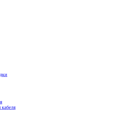
адки
я
 кабеля