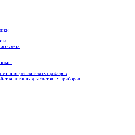
ники
ета
ого света
ьников
 питания для световых приборов
йства питания для световых приборов