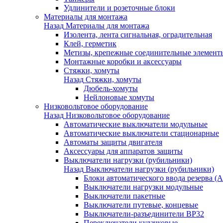
Удлинители и розеточные блоки
Материалы для монтажа
Назад
Материалы для монтажа
Изолента, лента сигнальная, оградительная
Клей, герметик
Метизы, крепежные соединительные элемент
Монтажные коробки и аксессуары
Стяжки, хомуты
Назад
Стяжки, хомуты
Дюбель-хомуты
Нейлоновые хомуты
Низковольтовое оборудование
Назад
Низковольтовое оборудование
Автоматические выключатели модульные
Автоматические выключатели стационарные
Автоматы защиты двигателя
Аксессуары для аппаратов защиты
Выключатели нагрузки (рубильники)
Назад
Выключатели нагрузки (рубильники)
Блоки автоматического ввода резерва (
Выключатели нагрузки модульные
Выключатели пакетные
Выключатели путевые, концевые
Выключатели-разъединители ВР32
Переключатели кулачковые